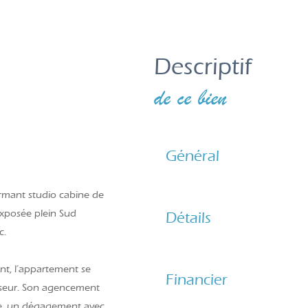
descriptif
de ce bien
Général
rmant studio cabine de
xposée plein Sud
Détails
c.
t, l’appartement se
Financier
nseur. Son agencement
te, un dégagement avec