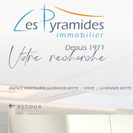
V
o
r
e
r
e
c
e
c
e
AGENCE IMMOBILIÈRE LA GRANDE-MOTTE
VENTE
LA GRANDE MOTTE
RETOUR