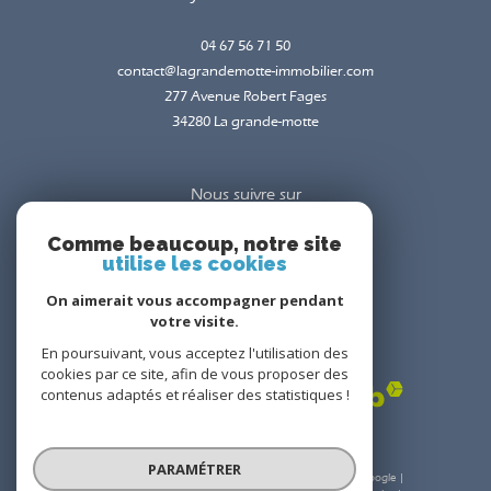
Les Pyramides Immobilier
04 67 56 71 50
contact@lagrandemotte-immobilier.com
277 Avenue Robert Fages
34280
la grande-motte
Nous suivre sur
Comme beaucoup, notre site
utilise les cookies
On aimerait vous accompagner pendant
votre visite.
En poursuivant, vous acceptez l'utilisation des
cookies par ce site, afin de vous proposer des
contenus adaptés et réaliser des statistiques !
Adhérents
PARAMÉTRER