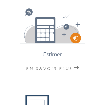
Contactez notre équipe d'experts pour l'
estimation d
e votre bien immobilier à La Grande Motte
.
Remplissez simplement notre formulaire en ligne.
Nos équipes vous recontacteront rapidement.
Estimer
EN SAVOIR PLUS