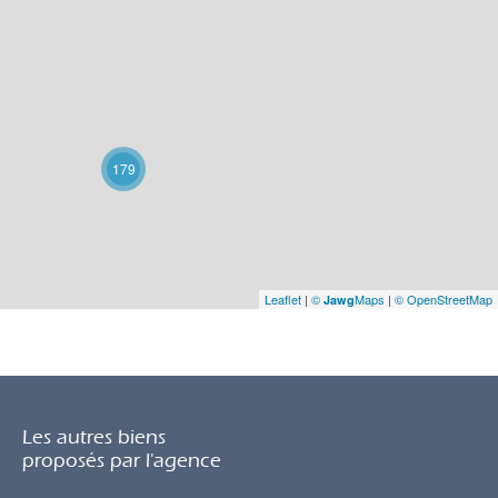
179
Leaflet
|
©
Maps
|
© OpenStreetMap
Jawg
Les autres biens