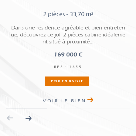
2 pièces - 24,50 m²
n
Dans un environnement calme et agréable, d
e
écouvrez ce joli 2 pièces de 24,54 m² Carrez, e
ntièrement rénové avec...
174 900 €
REF : 1662
COUP DE COEUR
VOIR LE BIEN