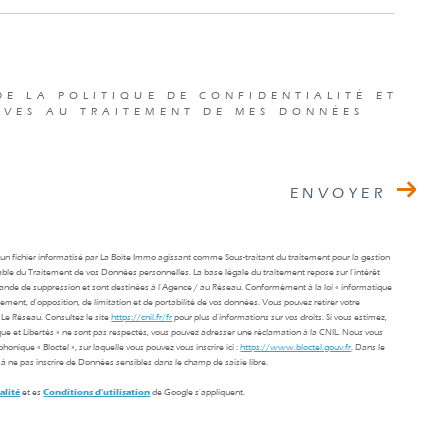
DE LA POLITIQUE DE CONFIDENTIALITÉ ET
IVES AU TRAITEMENT DE MES DONNÉES
ENVOYER
s un fichier informatisé par La Boite Immo agissant comme Sous-traitant du traitement pour la gestion
able du Traitement de vos Données personnelles. La base légale du traitement repose sur l'intérêt
mande de suppression et sont destinées à l'Agence / au Réseau. Conformément à la loi « informatique
facement, d’opposition, de limitation et de portabilité de vos données. Vous pouvez retirer votre
Le Réseau. Consultez le site
https://cnil.fr/fr
pour plus d’informations sur vos droits. Si vous estimez,
ique et Libertés » ne sont pas respectés, vous pouvez adresser une réclamation à la CNIL. Nous vous
onique « Bloctel », sur laquelle vous pouvez vous inscrire ici :
https://www.bloctel.gouv.fr
. Dans le
à ne pas inscrire de Données sensibles dans le champ de saisie libre.
alité
et es
Conditions d'utilisation
de Google s'appliquent.