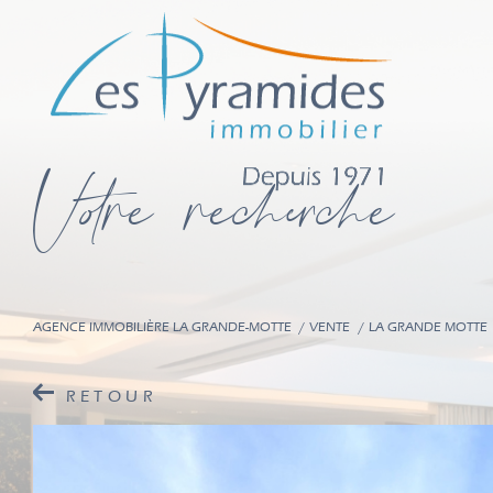
V
o
r
e
r
e
c
e
c
e
AGENCE IMMOBILIÈRE LA GRANDE-MOTTE
VENTE
LA GRANDE MOTTE
RETOUR