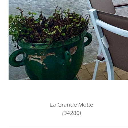
La Grande-Motte
(34280)