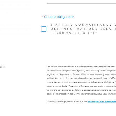
* Champ obligatoire
J'AI PRIS CONNAISSANCE 
DES INFORMATIONS RELAT
PERSONNELLES (*)*
com
Les informations recueillies sur ce formulaire sont enregistrées dan
de la clientèle/prospects de l'Agence / du Réseau qui reste Respons
légitime de l'Agence / du Réseau. Elles sont conservées jusqu'à de
et libertés », vous disposez des droits d’accès, de rectification, d’ef
consentement à tout moment en contactant directement l’Agence / 
après avoir contacté l'Agence / le Réseau, que vos droits « Informat
informons de l’existence de la liste d'opposition au démarchage téléph
cadre de la protection des Données personnelles, nous vous invitons 
Ce site est protégé par reCAPTCHA, les
Politiques de Confidenti