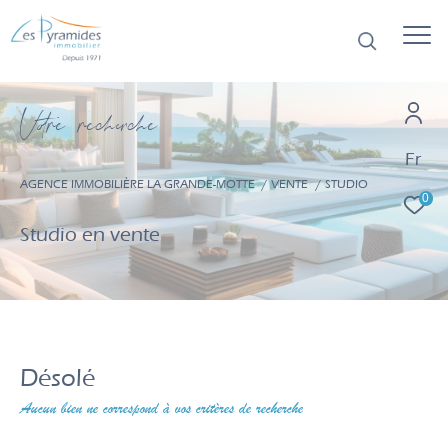
V
o
r
e
r
e
c
e
c
e
Fr
AGENCE IMMOBILIÈRE LA GRANDE-MOTTE
VENTE
STUDIO
0
Studio en vente
Désolé
Aucun bien ne correspond à vos critères de recherche