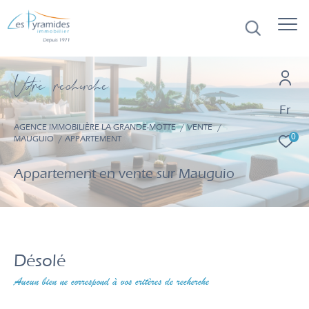
V
o
r
e
r
e
c
e
c
e
Fr
AGENCE IMMOBILIÈRE LA GRANDE-MOTTE
VENTE
0
MAUGUIO
APPARTEMENT
Appartement en vente sur Mauguio
Désolé
Aucun bien ne correspond à vos critères de recherche