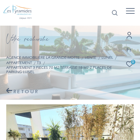
V
o
r
e
r
e
c
e
c
e
Fr
AGENCE IMMOBILIÈRE LA GRANDE-MOTTE
VENTE
LUNEL
0
APPARTEMENT
T3
APPARTEMENT 3 PIECES 70 M2 TERRASSE 18 M2 2 PLACES DE
PARKING LUNEL
RETOUR