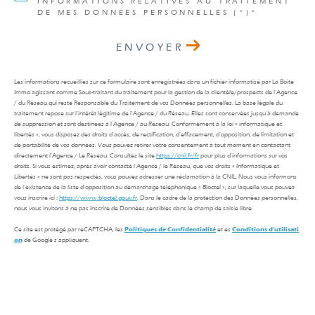
INFORMATIONS RELATIVES AU TRAITEMENT
DE MES DONNÉES PERSONNELLES (*)*
ENVOYER
Les informations recueillies sur ce formulaire sont enregistrées dans un fichier informatisé par La Boite
Immo agissant comme Sous-traitant du traitement pour la gestion de la clientèle/prospects de l'Agence
/ du Réseau qui reste Responsable du Traitement de vos Données personnelles. La base légale du
traitement repose sur l'intérêt légitime de l'Agence / du Réseau. Elles sont conservées jusqu'à demande
de suppression et sont destinées à l'Agence / au Réseau. Conformément à la loi « informatique et
libertés », vous disposez des droits d’accès, de rectification, d’effacement, d’opposition, de limitation et
de portabilité de vos données. Vous pouvez retirer votre consentement à tout moment en contactant
directement l’Agence / Le Réseau. Consultez le site
https://cnil.fr/fr
pour plus d’informations sur vos
droits. Si vous estimez, après avoir contacté l'Agence / le Réseau, que vos droits « Informatique et
Libertés » ne sont pas respectés, vous pouvez adresser une réclamation à la CNIL. Nous vous informons
de l’existence de la liste d'opposition au démarchage téléphonique « Bloctel », sur laquelle vous pouvez
vous inscrire ici :
https://www.bloctel.gouv.fr
. Dans le cadre de la protection des Données personnelles,
nous vous invitons à ne pas inscrire de Données sensibles dans le champ de saisie libre.
Ce site est protégé par reCAPTCHA, les
Politiques de Confidentialité
et es
Conditions d'utilisati
on
de Google s'appliquent.