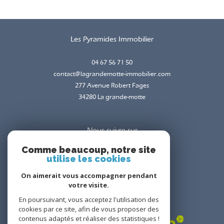
Les Pyramides Immobilier
04 67 56 71 50
contact@lagrandemotte-immobilier.com
277 Avenue Robert Fages
34280
la grande-motte
Nous suivre sur
Comme beaucoup, notre site
utilise les cookies
On aimerait vous accompagner pendant
votre visite.
En poursuivant, vous acceptez l'utilisation des
Adhérents
cookies par ce site, afin de vous proposer des
contenus adaptés et réaliser des statistiques !