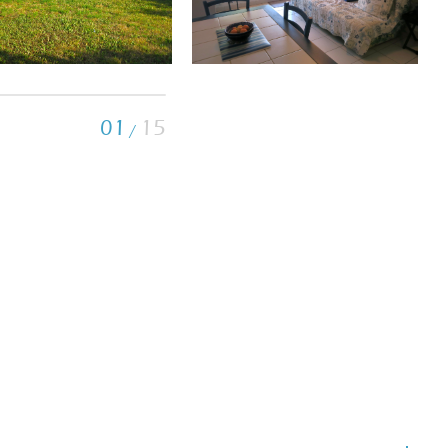
01
15
/