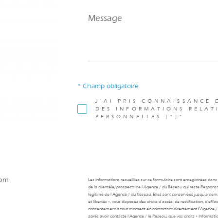
Message
*
* Champ obligatoire
J'AI PRIS CONNAISSANCE 
DES INFORMATIONS RELAT
PERSONNELLES (*)*
com
Les informations recueillies sur ce formulaire sont enregistrées dan
de la clientèle/prospects de l'Agence / du Réseau qui reste Respons
légitime de l'Agence / du Réseau. Elles sont conservées jusqu'à de
et libertés », vous disposez des droits d’accès, de rectification, d’ef
consentement à tout moment en contactant directement l’Agence / 
après avoir contacté l'Agence / le Réseau, que vos droits « Informat