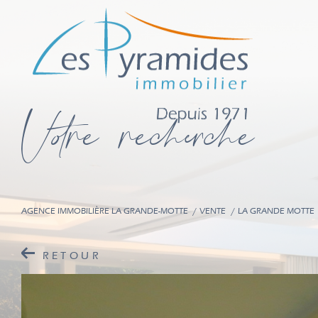
V
o
r
e
r
e
c
e
c
e
AGENCE IMMOBILIÈRE LA GRANDE-MOTTE
VENTE
LA GRANDE MOTTE
RETOUR