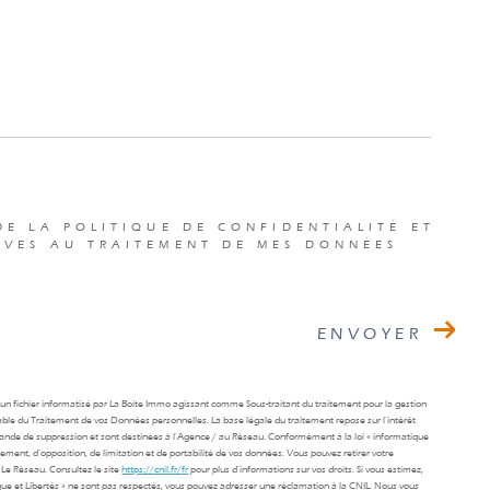
DE LA POLITIQUE DE CONFIDENTIALITÉ ET
IVES AU TRAITEMENT DE MES DONNÉES
ENVOYER
s un fichier informatisé par La Boite Immo agissant comme Sous-traitant du traitement pour la gestion
able du Traitement de vos Données personnelles. La base légale du traitement repose sur l'intérêt
mande de suppression et sont destinées à l'Agence / au Réseau. Conformément à la loi « informatique
facement, d’opposition, de limitation et de portabilité de vos données. Vous pouvez retirer votre
Le Réseau. Consultez le site
https://cnil.fr/fr
pour plus d’informations sur vos droits. Si vous estimez,
ique et Libertés » ne sont pas respectés, vous pouvez adresser une réclamation à la CNIL. Nous vous