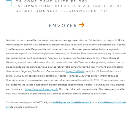
DE CONFIDENTIALITÉ ET DES
INFORMATIONS RELATIVES AU TRAITEMENT
DE MES DONNÉES PERSONNELLES (*)*
ENVOYER
Les informations recueillies sur ce formulaire sont enregistrées dans un fichier informatisé par La Boite
Immo agissant comme Sous-traitant du traitement pour la gestion de la clientèle/prospects de l'Agence
/ du Réseau qui reste Responsable du Traitement de vos Données personnelles. La base légale du
traitement repose sur l'intérêt légitime de l'Agence / du Réseau. Elles sont conservées jusqu'à demande
de suppression et sont destinées à l'Agence / au Réseau. Conformément à la loi « informatique et
libertés », vous disposez des droits d’accès, de rectification, d’effacement, d’opposition, de limitation et
de portabilité de vos données. Vous pouvez retirer votre consentement à tout moment en contactant
directement l’Agence / Le Réseau. Consultez le site
https://cnil.fr/fr
pour plus d’informations sur vos
droits. Si vous estimez, après avoir contacté l'Agence / le Réseau, que vos droits « Informatique et
Libertés » ne sont pas respectés, vous pouvez adresser une réclamation à la CNIL. Nous vous informons
de l’existence de la liste d'opposition au démarchage téléphonique « Bloctel », sur laquelle vous pouvez
vous inscrire ici :
https://www.bloctel.gouv.fr
. Dans le cadre de la protection des Données personnelles,
nous vous invitons à ne pas inscrire de Données sensibles dans le champ de saisie libre.
Ce site est protégé par reCAPTCHA, les
Politiques de Confidentialité
et es
Conditions d'utilisati
on
de Google s'appliquent.