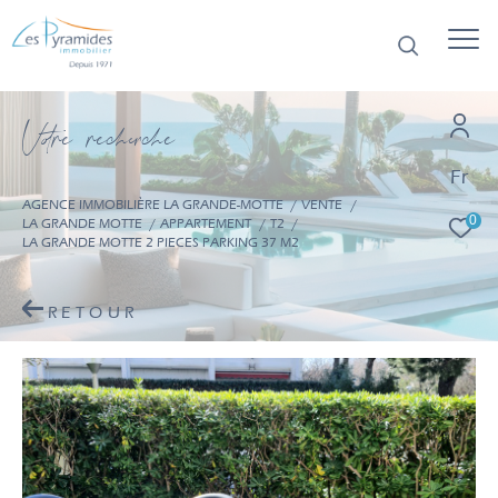
V
o
r
e
r
e
c
e
c
e
Fr
AGENCE IMMOBILIÈRE LA GRANDE-MOTTE
VENTE
0
LA GRANDE MOTTE
APPARTEMENT
T2
LA GRANDE MOTTE 2 PIECES PARKING 37 M2
RETOUR