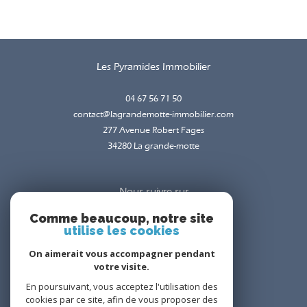
Les Pyramides Immobilier
04 67 56 71 50
contact@lagrandemotte-immobilier.com
277 Avenue Robert Fages
34280
la grande-motte
Nous suivre sur
Comme beaucoup, notre site
utilise les cookies
On aimerait vous accompagner pendant
votre visite.
En poursuivant, vous acceptez l'utilisation des
Adhérents
cookies par ce site, afin de vous proposer des