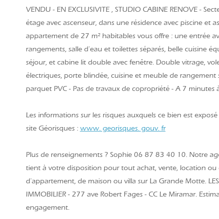
VENDU - EN EXCLUSIVITE , STUDIO CABINE RENOVE - Secteu
étage avec ascenseur, dans une résidence avec piscine et as
appartement de 27 m² habitables vous offre : une entrée a
rangements, salle d'eau et toilettes séparés, belle cuisine éq
séjour, et cabine lit double avec fenêtre. Double vitrage, vo
électriques, porte blindée, cuisine et meuble de rangement 
parquet PVC - Pas de travaux de copropriété - A 7 minutes à
Les informations sur les risques auxquels ce bien est exposé 
site Géorisques :
www. georisques. gouv. fr
Plus de renseignements ? Sophie 06 87 83 40 10. Notre ag
tient à votre disposition pour tout achat, vente, location ou
d'appartement, de maison ou villa sur La Grande Motte. L
IMMOBILIER - 277 ave Robert Fages - CC Le Miramar. Estimat
engagement.