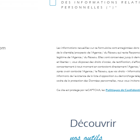
DES INFORMATIONS RELAT
PERSONNELLES (*)*
com
Les informations recueillies sur ce formulaire sont enregistrées dan
de la clientèle/prospects de l'Agence / du Réseau qui reste Respons
légitime de l'Agence / du Réseau. Elles sont conservées jusqu'à de
et libertés », vous disposez des droits d’accès, de rectification, d’ef
consentement à tout moment en contactant directement l’Agence / 
après avoir contacté l'Agence / le Réseau, que vos droits « Informat
informons de l’existence de la liste d'opposition au démarchage téléph
cadre de la protection des Données personnelles, nous vous invitons 
Ce site est protégé par reCAPTCHA, les
Politiques de Confidenti
découvrir
nos outils