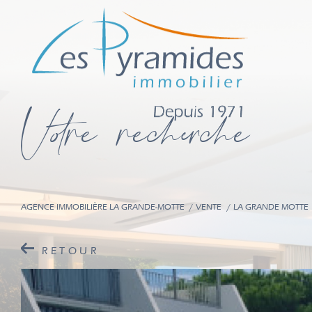
V
o
r
e
r
e
c
e
c
e
AGENCE IMMOBILIÈRE LA GRANDE-MOTTE
VENTE
LA GRANDE MOTTE
RETOUR