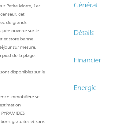
Général
r Petite Motte, 1er
censeur, cet
vec de grands
uipée ouverte sur le
Détails
let et store banne
séjour sur mesure,
 pied de la plage.
Financier
sont disponibles sur le
Energie
ence immobilière se
 estimation
ES PYRAMIDES
ions gratuites et sans