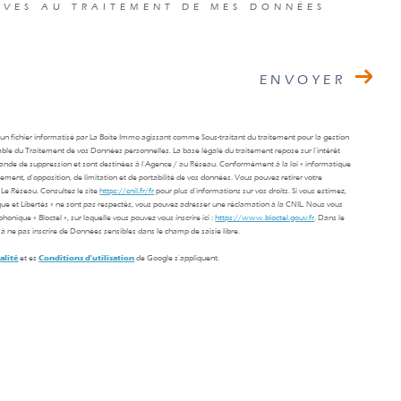
IVES AU TRAITEMENT DE MES DONNÉES
ENVOYER
s un fichier informatisé par La Boite Immo agissant comme Sous-traitant du traitement pour la gestion
able du Traitement de vos Données personnelles. La base légale du traitement repose sur l'intérêt
mande de suppression et sont destinées à l'Agence / au Réseau. Conformément à la loi « informatique
facement, d’opposition, de limitation et de portabilité de vos données. Vous pouvez retirer votre
Le Réseau. Consultez le site
https://cnil.fr/fr
pour plus d’informations sur vos droits. Si vous estimez,
ique et Libertés » ne sont pas respectés, vous pouvez adresser une réclamation à la CNIL. Nous vous
onique « Bloctel », sur laquelle vous pouvez vous inscrire ici :
https://www.bloctel.gouv.fr
. Dans le
à ne pas inscrire de Données sensibles dans le champ de saisie libre.
alité
et es
Conditions d'utilisation
de Google s'appliquent.