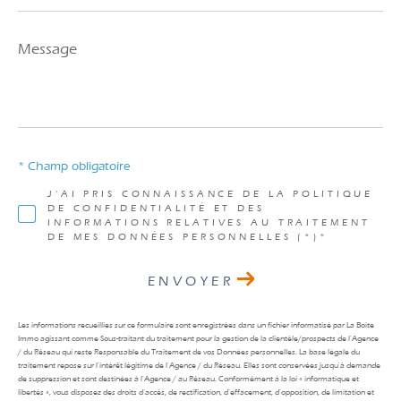
Message
*
* Champ obligatoire
J'AI PRIS CONNAISSANCE DE LA POLITIQUE
DE CONFIDENTIALITÉ ET DES
INFORMATIONS RELATIVES AU TRAITEMENT
DE MES DONNÉES PERSONNELLES (*)*
ENVOYER
Les informations recueillies sur ce formulaire sont enregistrées dans un fichier informatisé par La Boite
Immo agissant comme Sous-traitant du traitement pour la gestion de la clientèle/prospects de l'Agence
/ du Réseau qui reste Responsable du Traitement de vos Données personnelles. La base légale du
traitement repose sur l'intérêt légitime de l'Agence / du Réseau. Elles sont conservées jusqu'à demande
de suppression et sont destinées à l'Agence / au Réseau. Conformément à la loi « informatique et
libertés », vous disposez des droits d’accès, de rectification, d’effacement, d’opposition, de limitation et