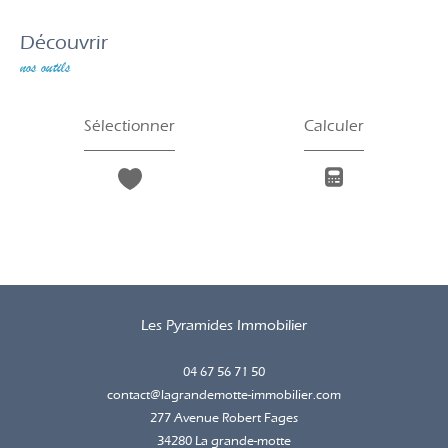
découvrir
nos outils
Sélectionner
Calculer
Les Pyramides Immobilier
04 67 56 71 50
contact@lagrandemotte-immobilier.com
277 Avenue Robert Fages
34280
la grande-motte