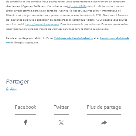
de portabilité de vos données. Vous pouvez retirer votre consentement à tout moment en contactant
directement l’Agence / Le Réseau. Consultez le site
https://cnil.fr/fr
pour plus d’informations sur vos
droits. Si vous estimez, après avoir contacté l'Agence / le Réseau, que vos droits « Informatique et
Libertés » ne sont pas respectés, vous pouvez adresser une réclamation à la CNIL. Nous vous informons
de l’existence de la liste d'opposition au démarchage téléphonique « Bloctel », sur laquelle vous pouvez
vous inscrire ici :
https://www.bloctel.gouv.fr
. Dans le cadre de la protection des Données personnelles,
nous vous invitons à ne pas inscrire de Données sensibles dans le champ de saisie libre.
Ce site est protégé par reCAPTCHA, les
Politiques de Confidentialité
et es
Conditions d'utilisati
on
de Google s'appliquent.
partager
le bien
Facebook
Twitter
Plus de partage