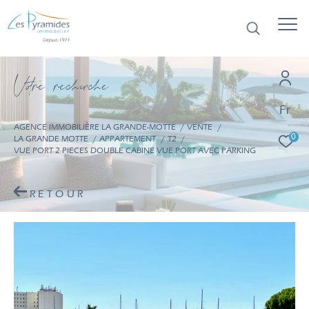
V
o
r
e
r
e
c
e
c
e
Fr
AGENCE IMMOBILIÈRE LA GRANDE-MOTTE
VENTE
0
LA GRANDE MOTTE
APPARTEMENT
T2
VUE PORT 2 PIECES DOUBLE CABINE VUE PORT AVEC PARKING
RETOUR