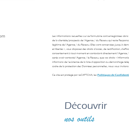
com
Les informations recueillies sur ce formulaire sont enregistrées dan
de la clientèle/prospects de l'Agence / du Réseau qui reste Respons
légitime de l'Agence / du Réseau. Elles sont conservées jusqu'à de
et libertés », vous disposez des droits d’accès, de rectification, d’ef
consentement à tout moment en contactant directement l’Agence / 
après avoir contacté l'Agence / le Réseau, que vos droits « Informat
informons de l’existence de la liste d'opposition au démarchage téléph
cadre de la protection des Données personnelles, nous vous invitons 
Ce site est protégé par reCAPTCHA, les
Politiques de Confidenti
découvrir
nos outils