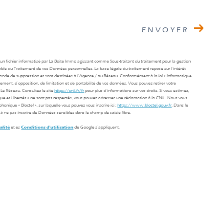
ENVOYER
s un fichier informatisé par La Boite Immo agissant comme Sous-traitant du traitement pour la gestion
able du Traitement de vos Données personnelles. La base légale du traitement repose sur l'intérêt
mande de suppression et sont destinées à l'Agence / au Réseau. Conformément à la loi « informatique
facement, d’opposition, de limitation et de portabilité de vos données. Vous pouvez retirer votre
Le Réseau. Consultez le site
https://cnil.fr/fr
pour plus d’informations sur vos droits. Si vous estimez,
ique et Libertés » ne sont pas respectés, vous pouvez adresser une réclamation à la CNIL. Nous vous
onique « Bloctel », sur laquelle vous pouvez vous inscrire ici :
https://www.bloctel.gouv.fr
. Dans le
à ne pas inscrire de Données sensibles dans le champ de saisie libre.
alité
et es
Conditions d'utilisation
de Google s'appliquent.