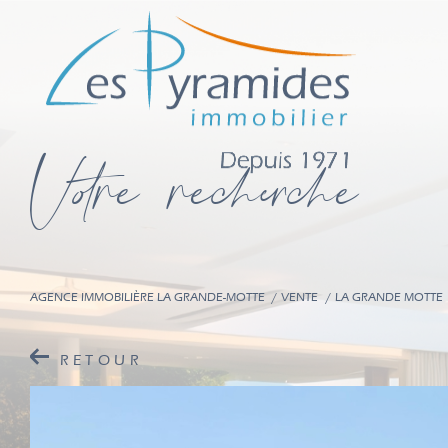
V
o
r
e
r
e
c
e
c
e
AGENCE IMMOBILIÈRE LA GRANDE-MOTTE
VENTE
LA GRANDE MOTTE
RETOUR