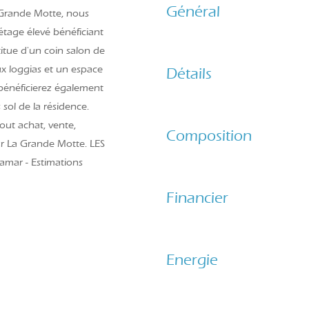
Général
 Grande Motte, nous
étage élevé bénéficiant
titue d'un coin salon de
ux loggias et un espace
Détails
s bénéficierez également
ol de la résidence.
out achat, vente,
Composition
ur La Grande Motte. LES
mar - Estimations
Financier
Energie