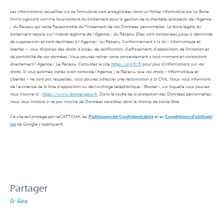
Les informations recueillies sur ce formulaire sont enregistrées dans un fichier informatisé par La Boite
Immo agissant comme Sous-traitant du traitement pour la gestion de la clientèle/prospects de l'Agence
/ du Réseau qui reste Responsable du Traitement de vos Données personnelles. La base légale du
traitement repose sur l'intérêt légitime de l'Agence / du Réseau. Elles sont conservées jusqu'à demande
de suppression et sont destinées à l'Agence / au Réseau. Conformément à la loi « informatique et
libertés », vous disposez des droits d’accès, de rectification, d’effacement, d’opposition, de limitation et
de portabilité de vos données. Vous pouvez retirer votre consentement à tout moment en contactant
directement l’Agence / Le Réseau. Consultez le site
https://cnil.fr/fr
pour plus d’informations sur vos
droits. Si vous estimez, après avoir contacté l'Agence / le Réseau, que vos droits « Informatique et
Libertés » ne sont pas respectés, vous pouvez adresser une réclamation à la CNIL. Nous vous informons
de l’existence de la liste d'opposition au démarchage téléphonique « Bloctel », sur laquelle vous pouvez
vous inscrire ici :
https://www.bloctel.gouv.fr
. Dans le cadre de la protection des Données personnelles,
nous vous invitons à ne pas inscrire de Données sensibles dans le champ de saisie libre.
Ce site est protégé par reCAPTCHA, les
Politiques de Confidentialité
et es
Conditions d'utilisati
on
de Google s'appliquent.
partager
le bien