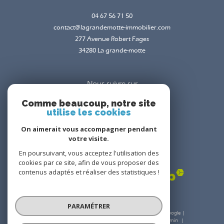
04 67 56 71 50
contact@lagrandemotte-immobilier.com
277 Avenue Robert Fages
34280
la grande-motte
Nous suivre sur
Comme beaucoup, notre site
utilise les cookies
On aimerait vous accompagner pendant
votre visite.
En poursuivant, vous acceptez l'utilisation des
Adhérents
cookies par ce site, afin de vous proposer des
contenus adaptés et réaliser des statistiques !
PARAMÉTRER
© 2026 | Tous droits réservés | Traduction powered by Google |
Nos honoraires
Plan du site
Mentions légales
Admin