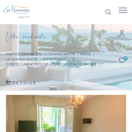
V
o
r
e
r
e
c
e
c
e
Fr
AGENCE IMMOBILIÈRE LA GRANDE-MOTTE
VENTE
0
LA GRANDE MOTTE
APPARTEMENT
T2
2 PIECES CABINE PROCHE CENTRE VILLE AVEC GARAGE
RETOUR