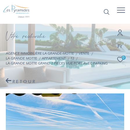
V
o
r
e
r
e
c
e
c
e
Fr
AGENCE IMMOBILIÈRE LA GRANDE-MOTTE
VENTE
0
LA GRANDE MOTTE
APPARTEMENT
T2
LA GRANDE MOTTE GRAND 2 PIECES VUE PORT AVEC PARKING
RETOUR