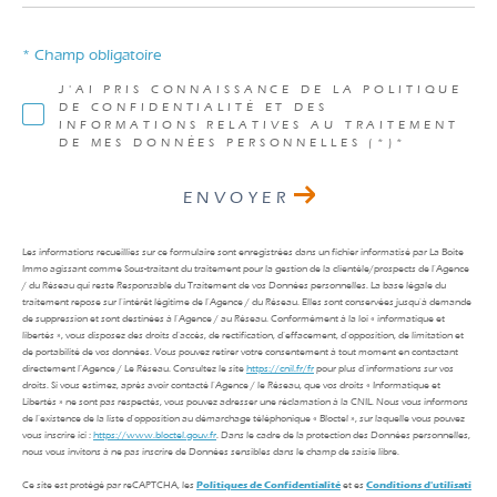
* Champ obligatoire
J'AI PRIS CONNAISSANCE DE LA POLITIQUE
DE CONFIDENTIALITÉ ET DES
INFORMATIONS RELATIVES AU TRAITEMENT
DE MES DONNÉES PERSONNELLES (*)*
ENVOYER
Les informations recueillies sur ce formulaire sont enregistrées dans un fichier informatisé par La Boite
Immo agissant comme Sous-traitant du traitement pour la gestion de la clientèle/prospects de l'Agence
/ du Réseau qui reste Responsable du Traitement de vos Données personnelles. La base légale du
traitement repose sur l'intérêt légitime de l'Agence / du Réseau. Elles sont conservées jusqu'à demande
de suppression et sont destinées à l'Agence / au Réseau. Conformément à la loi « informatique et
libertés », vous disposez des droits d’accès, de rectification, d’effacement, d’opposition, de limitation et
de portabilité de vos données. Vous pouvez retirer votre consentement à tout moment en contactant
directement l’Agence / Le Réseau. Consultez le site
https://cnil.fr/fr
pour plus d’informations sur vos
droits. Si vous estimez, après avoir contacté l'Agence / le Réseau, que vos droits « Informatique et
Libertés » ne sont pas respectés, vous pouvez adresser une réclamation à la CNIL. Nous vous informons
de l’existence de la liste d'opposition au démarchage téléphonique « Bloctel », sur laquelle vous pouvez
vous inscrire ici :
https://www.bloctel.gouv.fr
. Dans le cadre de la protection des Données personnelles,
nous vous invitons à ne pas inscrire de Données sensibles dans le champ de saisie libre.
Ce site est protégé par reCAPTCHA, les
Politiques de Confidentialité
et es
Conditions d'utilisati