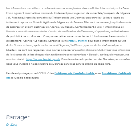
Les informations recueillies sur ce formulaire sont enregistrées dans un fichier informatisé par La Boite
Immo agissant comme Sous-traitant du traitement pour la gestion de la clientèle/prospects de l'Agence
/ du Réseau qui reste Responsable du Traitement de vos Données personnelles. La base légale du
traitement repose sur l'intérêt légitime de l'Agence / du Réseau. Elles sont conservées jusqu'à demande
de suppression et sont destinées à l'Agence / au Réseau. Conformément à la loi « informatique et
libertés », vous disposez des droits d’accès, de rectification, d’effacement, d’opposition, de limitation et
de portabilité de vos données. Vous pouvez retirer votre consentement à tout moment en contactant
directement l’Agence / Le Réseau. Consultez le site
https://cnil.fr/fr
pour plus d’informations sur vos
droits. Si vous estimez, après avoir contacté l'Agence / le Réseau, que vos droits « Informatique et
Libertés » ne sont pas respectés, vous pouvez adresser une réclamation à la CNIL. Nous vous informons
de l’existence de la liste d'opposition au démarchage téléphonique « Bloctel », sur laquelle vous pouvez
vous inscrire ici :
https://www.bloctel.gouv.fr
. Dans le cadre de la protection des Données personnelles,
nous vous invitons à ne pas inscrire de Données sensibles dans le champ de saisie libre.
Ce site est protégé par reCAPTCHA, les
Politiques de Confidentialité
et es
Conditions d'utilisati
on
de Google s'appliquent.
partager
le bien