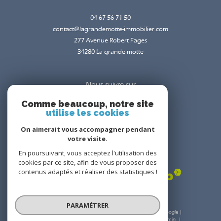
04 67 56 71 50
contact@lagrandemotte-immobilier.com
277 Avenue Robert Fages
34280
la grande-motte
Nous suivre sur
Comme beaucoup, notre site
utilise les cookies
On aimerait vous accompagner pendant
votre visite.
En poursuivant, vous acceptez l'utilisation des
Adhérents
cookies par ce site, afin de vous proposer des
contenus adaptés et réaliser des statistiques !
PARAMÉTRER
© 2026 | Tous droits réservés | Traduction powered by Google |
Nos honoraires
Plan du site
Mentions légales
Admin