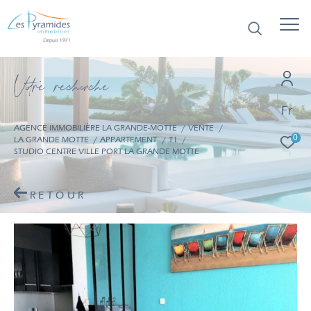
V
o
r
e
r
e
c
e
c
e
Fr
AGENCE IMMOBILIÈRE LA GRANDE-MOTTE
VENTE
0
LA GRANDE MOTTE
APPARTEMENT
T1
STUDIO CENTRE VILLE PORT LA GRANDE MOTTE
RETOUR