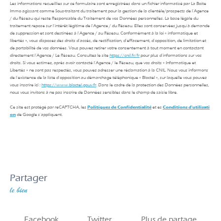
Les informations recueillies sur ce formulaire sont enregistrées dans un fichier informatisé par La Boite
Immo agissant comme Sous-traitant du traitement pour la gestion de la clientèle/prospects de l'Agence
/ du Réseau qui reste Responsable du Traitement de vos Données personnelles. La base légale du
traitement repose sur l'intérêt légitime de l'Agence / du Réseau. Elles sont conservées jusqu'à demande
de suppression et sont destinées à l'Agence / au Réseau. Conformément à la loi « informatique et
libertés », vous disposez des droits d’accès, de rectification, d’effacement, d’opposition, de limitation et
de portabilité de vos données. Vous pouvez retirer votre consentement à tout moment en contactant
directement l’Agence / Le Réseau. Consultez le site
https://cnil.fr/fr
pour plus d’informations sur vos
droits. Si vous estimez, après avoir contacté l'Agence / le Réseau, que vos droits « Informatique et
Libertés » ne sont pas respectés, vous pouvez adresser une réclamation à la CNIL. Nous vous informons
de l’existence de la liste d'opposition au démarchage téléphonique « Bloctel », sur laquelle vous pouvez
vous inscrire ici :
https://www.bloctel.gouv.fr
. Dans le cadre de la protection des Données personnelles,
nous vous invitons à ne pas inscrire de Données sensibles dans le champ de saisie libre.
Ce site est protégé par reCAPTCHA, les
Politiques de Confidentialité
et es
Conditions d'utilisati
on
de Google s'appliquent.
partager
le bien
Facebook
Twitter
Plus de partage