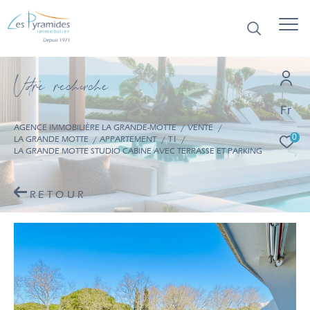
V
o
r
e
r
e
c
e
c
e
Fr
AGENCE IMMOBILIÈRE LA GRANDE-MOTTE
VENTE
0
LA GRANDE MOTTE
APPARTEMENT
T1
LA GRANDE MOTTE STUDIO CABINE AVEC TERRASSE ET PARKING
RETOUR