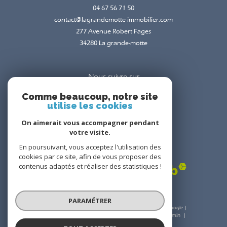
04 67 56 71 50
contact@lagrandemotte-immobilier.com
277 Avenue Robert Fages
34280
la grande-motte
Nous suivre sur
Comme beaucoup, notre site
utilise les cookies
On aimerait vous accompagner pendant
votre visite.
En poursuivant, vous acceptez l'utilisation des
Adhérents
cookies par ce site, afin de vous proposer des
contenus adaptés et réaliser des statistiques !
PARAMÉTRER
© 2026 | Tous droits réservés | Traduction powered by Google |
Nos honoraires
Plan du site
Mentions légales
Admin
Nos liens
Politique RGPD
Cookies